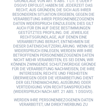
GRUNDLAGE VON ART. 6 ABS. 1 LIT. E ODER F
DSGVO ERFOLGT, HABEN SIE JEDERZEIT DAS
RECHT, AUS GRÜNDEN, DIE SICH AUS IHRER
BESONDEREN SITUATION ERGEBEN, GEGEN DIE
VERARBEITUNG IHRER PERSONENBEZOGENEN
DATEN WIDERSPRUCH EINZULEGEN; DIES GILT
AUCH FÜR EIN AUF DIESE BESTIMMUNGEN
GESTÜTZTES PROFILING. DIE JEWEILIGE
RECHTSGRUNDLAGE, AUF DENEN EINE
VERARBEITUNG BERUHT, ENTNEHMEN SIE
DIESER DATENSCHUTZERKLÄRUNG. WENN SIE
WIDERSPRUCH EINLEGEN, WERDEN WIR IHRE
BETROFFENEN PERSONENBEZOGENEN DATEN
NICHT MEHR VERARBEITEN, ES SEI DENN, WIR
KÖNNEN ZWINGENDE SCHUTZWÜRDIGE GRÜNDE
FÜR DIE VERARBEITUNG NACHWEISEN, DIE IHRE
INTERESSEN, RECHTE UND FREIHEITEN
ÜBERWIEGEN ODER DIE VERARBEITUNG DIENT
DER GELTENDMACHUNG, AUSÜBUNG ODER
VERTEIDIGUNG VON RECHTSANSPRÜCHEN
(WIDERSPRUCH NACH ART. 21 ABS. 1 DSGVO).
WERDEN IHRE PERSONENBEZOGENEN DATEN
VERARBEITET, UM DIREKTWERBUNG ZU